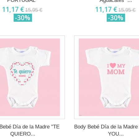
PORTUGAL "
Aguacates "...
11,17 €
11,17 €
15,95 €
15,95 €
-30%
-30%
Bebé Día de la Madre "TE
Body Bebé Día de la Madre
QUIERO...
YOU...