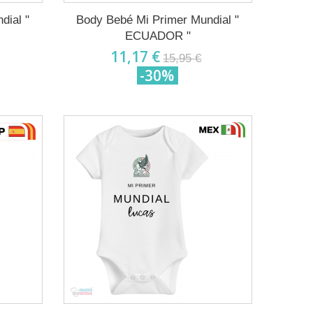
dial "
Body Bebé Mi Primer Mundial "
ECUADOR "
11,17 €
15,95 €
-30%