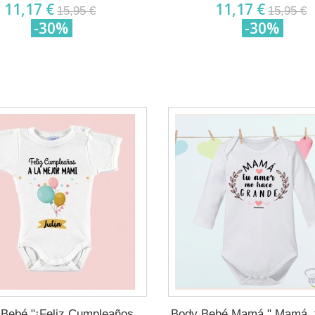
11,17 €
11,17 €
15,95 €
15,95 €
-30%
-30%
Bebé "¡Feliz Cumpleaños
Body Bebé Mamá " Mamá, 