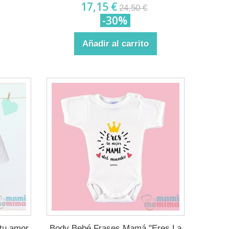
17,15 €
24,50 €
-30%
Añadir al carrito
tu amor
Body Bebé Frases Mamá "Eres La