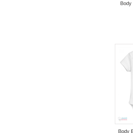
Body 
Body B