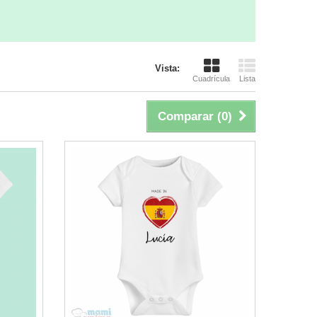
Vista:
Cuadrícula
Lista
Comparar (
0
)