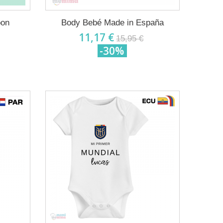
oon
Body Bebé Made in España
11,17 €
15,95 €
-30%