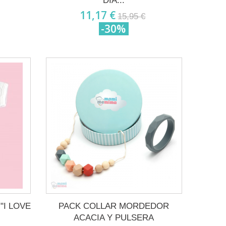
DÍA...
11,17 €
15,95 €
-30%
 "I LOVE
PACK COLLAR MORDEDOR
ACACIA Y PULSERA