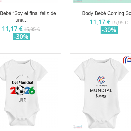
Bebé “Soy el final feliz de
Body Bebé Coming S
una...
11,17 €
15,95 €
11,17 €
-30%
15,95 €
-30%