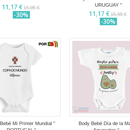
URUGUAY "
11,17 €
15,95 €
11,17 €
-30%
15,95 €
-30%
Bebé Mi Primer Mundial "
Body Bebé Día de la M