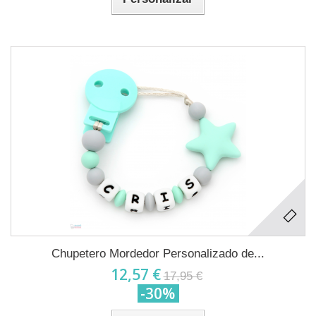
Chupetero Mordedor Personalizado de...
12,57 €
17,95 €
-30%