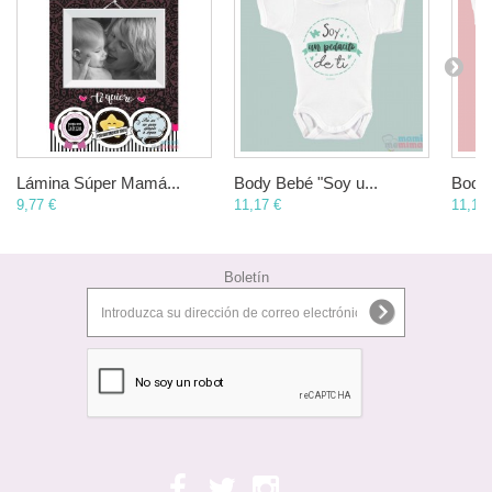
Lámina Súper Mamá...
Body Bebé "Soy u...
Body 
9,77 €
11,17 €
11,17 
Boletín