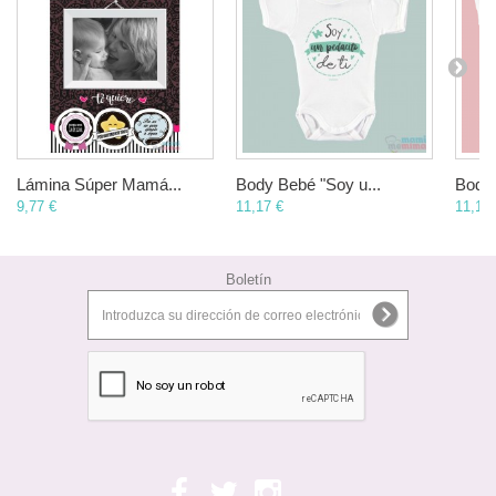
Lámina Súper Mamá...
Body Bebé "Soy u...
Body 
9,77 €
11,17 €
11,17 
Boletín