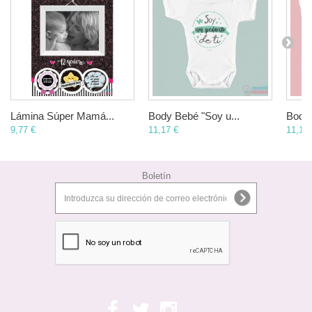
Lámina Súper Mamá...
Body Bebé "Soy u...
Body 
9,77 €
11,17 €
11,17 
Boletín