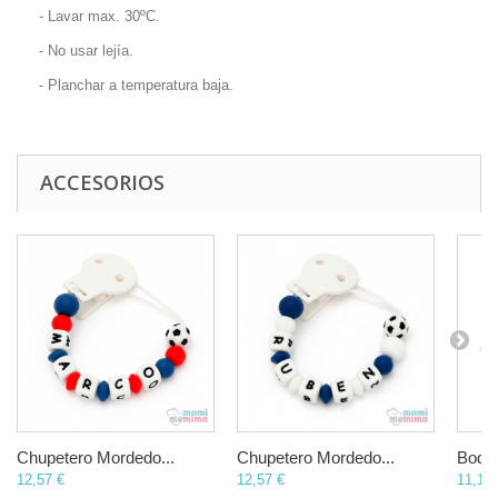
- Lavar max. 30ºC.
- No usar lejía.
- Planchar a temperatura baja.
ACCESORIOS
Chupetero Mordedo...
Chupetero Mordedo...
Body 
12,57 €
12,57 €
11,17 