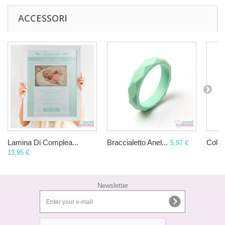
ACCESSORI
Lamina Di Complea...
Braccialetto Anel...
Collan
5,97 €
13,95 €
Newsletter