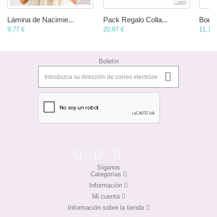
Lámina de Nacimie...
Pack Regalo Colla...
Body 
9,77 €
20,97 €
11,17 
Boletín
Síganos
Categorías
Información
Mi cuenta
Información sobre la tienda