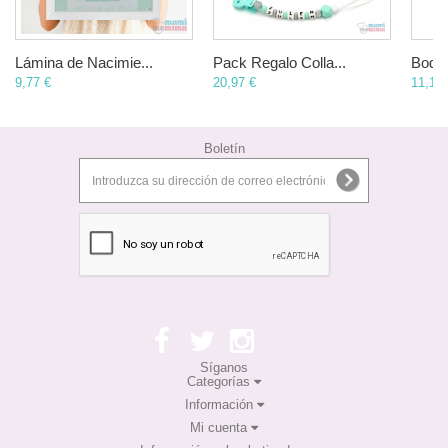
Lámina de Nacimie...
Pack Regalo Colla...
Body 
9,77 €
20,97 €
11,17 
Boletín
Síganos
Categorías
Información
Mi cuenta