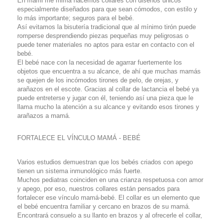
En mami me mima hacemos collares con diseños únicos
especialmente diseñados para que sean cómodos, con estilo y
lo más importante; seguros para el bebé.
Así evitamos la bisutería tradicional que al mínimo tirón puede
romperse desprendiendo piezas pequeñas muy peligrosas o
puede tener materiales no aptos para estar en contacto con el
bebé.
El bebé nace con la necesidad de agarrar fuertemente los
objetos que encuentra a su alcance, de ahí que muchas mamás
se quejen de los incómodos tirones de pelo, de orejas, y
arañazos en el escote. Gracias al collar de lactancia el bebé ya
puede entreterse y jugar con él, teniendo así una pieza que le
llama mucho la atención a su alcance y evitando esos tirones y
arañazos a mamá.
FORTALECE EL VÍNCULO MAMÁ - BEBÉ
Varios estudios demuestran que los bebés criados con apego
tienen un sistema inmunológico más fuerte.
Muchos pediatras coinciden en una crianza respetuosa con amor
y apego, por eso, nuestros collares están pensados para
fortalecer ese vínculo mamá-bebé. El collar es un elemento que
el bebé encuentra familiar y cercano en brazos de su mamá.
Encontrará consuelo a su llanto en brazos y al ofrecerle el collar,