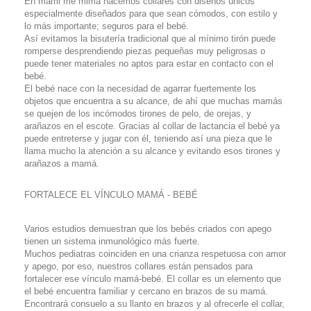
En mami me mima hacemos collares con diseños únicos
especialmente diseñados para que sean cómodos, con estilo y
lo más importante; seguros para el bebé.
Así evitamos la bisutería tradicional que al mínimo tirón puede
romperse desprendiendo piezas pequeñas muy peligrosas o
puede tener materiales no aptos para estar en contacto con el
bebé.
El bebé nace con la necesidad de agarrar fuertemente los
objetos que encuentra a su alcance, de ahí que muchas mamás
se quejen de los incómodos tirones de pelo, de orejas, y
arañazos en el escote. Gracias al collar de lactancia el bebé ya
puede entreterse y jugar con él, teniendo así una pieza que le
llama mucho la atención a su alcance y evitando esos tirones y
arañazos a mamá.
FORTALECE EL VÍNCULO MAMÁ - BEBÉ
Varios estudios demuestran que los bebés criados con apego
tienen un sistema inmunológico más fuerte.
Muchos pediatras coinciden en una crianza respetuosa con amor
y apego, por eso, nuestros collares están pensados para
fortalecer ese vínculo mamá-bebé. El collar es un elemento que
el bebé encuentra familiar y cercano en brazos de su mamá.
Encontrará consuelo a su llanto en brazos y al ofrecerle el collar,