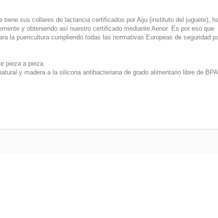
ne sus collares de lactancia certificados por Aiju (instituto del juguete), h
emente y obteniendo así nuestro certificado mediante Aenor. Es por eso que
ara la puericultura cumpliendo todas las normativas Europeas de seguridad p
e pieza a pieza.
tural y madera a la silicona antibacteriana de grado alimentario libre de BPA