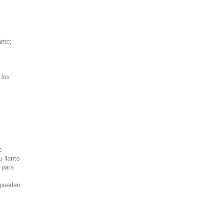
nte;
 los
e
 llanto
 para
 pueden