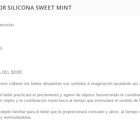
R SILICONA SWEET MINT
ervisión.
R.
 DEL BEBÉ.
estros collares los bebés despiertan sus sentidos e imaginación ayudando así 
 el bebé practicará el pinzamiento y agarre de objetos favoreciendo la coordin
un objeto y la coordinación mano-boca al tiempo que estimulará el sentido de l
jeto familiar para el bebé que le proporcionará consuelo y alivio, al tiempo 
y estimulándolos.