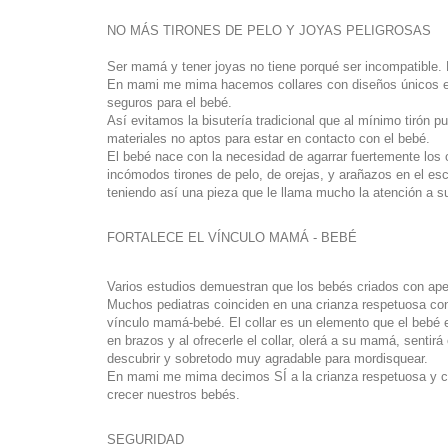
NO MÁS TIRONES DE PELO Y JOYAS PELIGROSAS
Ser mamá y tener joyas no tiene porqué ser incompatible. Po
En mami me mima hacemos collares con diseños únicos es
seguros para el bebé.
Así evitamos la bisutería tradicional que al mínimo tiró
materiales no aptos para estar en contacto con el bebé.
El bebé nace con la necesidad de agarrar fuertemente los
incómodos tirones de pelo, de orejas, y arañazos en el esco
teniendo así una pieza que le llama mucho la atención a 
FORTALECE EL VÍNCULO MAMÁ - BEBÉ
Varios estudios demuestran que los bebés criados con ape
Muchos pediatras coinciden en una crianza respetuosa con
vínculo mamá-bebé. El collar es un elemento que el bebé 
en brazos y al ofrecerle el collar, olerá a su mamá, sentir
descubrir y sobretodo muy agradable para mordisquear.
En mami me mima decimos SÍ a la crianza respetuosa y co
crecer nuestros bebés.
SEGURIDAD