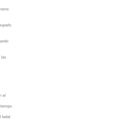
imeros
huparlo
lando
 las
n el
 tiempo
el bebé