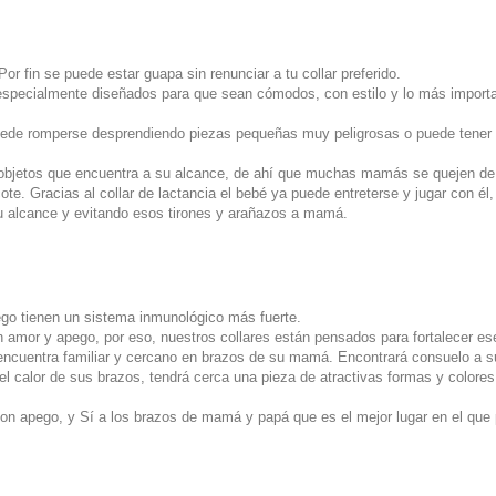
r fin se puede estar guapa sin renunciar a tu collar preferido.
pecialmente diseñados para que sean cómodos, con estilo y lo más importa
n puede romperse desprendiendo piezas pequeñas muy peligrosas o puede tener
 objetos que encuentra a su alcance, de ahí que muchas mamás se quejen de
te. Gracias al collar de lactancia el bebé ya puede entreterse y jugar con él,
su alcance y evitando esos tirones y arañazos a mamá.
go tienen un sistema inmunológico más fuerte.
 amor y apego, por eso, nuestros collares están pensados para fortalecer es
encuentra familiar y cercano en brazos de su mamá. Encontrará consuelo a su
á el calor de sus brazos, tendrá cerca una pieza de atractivas formas y colores
n apego, y Sí a los brazos de mamá y papá que es el mejor lugar en el que