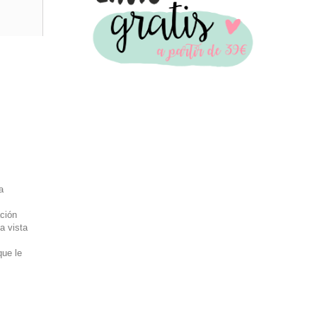
a
ación
a vista
que le