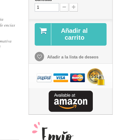
ia
de encías
Añadir al
carrito
rmativa
4
Añadir a la lista de deseos