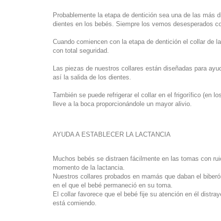
Probablemente la etapa de dentición sea una de las más di
dientes en los bebés. Siempre los vemos desesperados con 
Cuando comiencen con la etapa de dentición el collar de la
con total seguridad.
Las piezas de nuestros collares están diseñadas para ayu
así la salida de los dientes.
También se puede refrigerar el collar en el frigorífico (en 
lleve a la boca proporcionándole un mayor alivio.
AYUDA A ESTABLECER LA LACTANCIA
Muchos bebés se distraen fácilmente en las tomas con rui
momento de la lactancia.
Nuestros collares probados en mamás que daban el biberó
en el que el bebé permaneció en su toma.
El collar favorece que el bebé fije su atención en él dist
está comiendo.