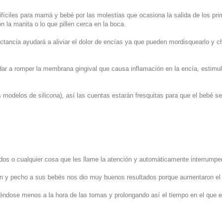
fíciles para mamá y bebé por las molestias que ocasiona la salida de los pr
la manita o lo que pillen cerca en la boca.
ctancia ayudará a aliviar el dolor de encías ya que pueden mordisquearlo y c
dar a romper la membrana gingival que causa inflamación en la encía, estimu
los modelos de silicona), así las cuentas estarán fresquitas para que el bebé se
dos o cualquier cosa que les llame la atención y automáticamente interrumpe
n y pecho a sus bebés nos dio muy buenos resultados porque aumentaron el
rayéndose menos a la hora de las tomas y prolongando así el tiempo en el que 