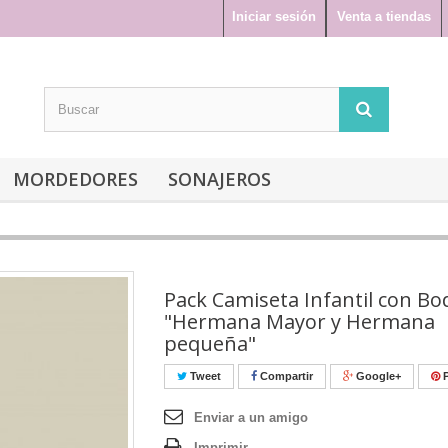
Iniciar sesión
Venta a tiendas
MORDEDORES
SONAJEROS
Pack Camiseta Infantil con Bo
"Hermana Mayor y Hermana
pequeña"
Tweet
Compartir
Google+
P
Enviar a un amigo
Imprimir