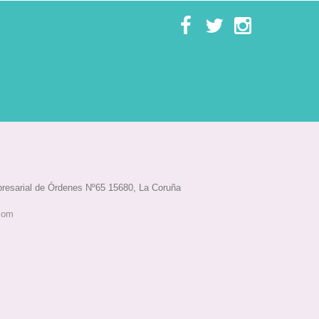
esarial de Órdenes Nº65 15680, La Coruña
com