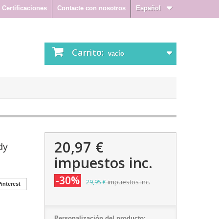
Certificaciones
Contacte con nosotros
Español
Carrito:
vacío
20,97 €
dy
impuestos inc.
-30%
29,95 €
impuestos inc.
interest
Personalización del producto: