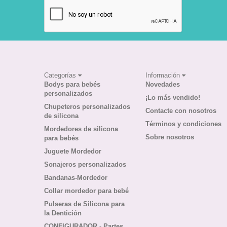
Categorías
Información
Bodys para bebés
Novedades
personalizados
¡Lo más vendido!
Chupeteros personalizados
Contacte con nosotros
de silicona
Términos y condiciones
Mordedores de silicona
Sobre nosotros
para bebés
Juguete Mordedor
Sonajeros personalizados
Bandanas-Mordedor
Collar mordedor para bebé
Pulseras de Silicona para
la Dentición
CONFIGURADOR - Partes