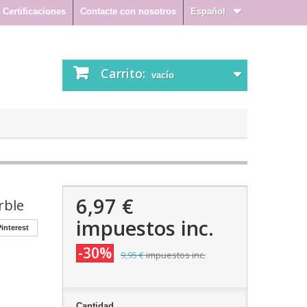
Certificaciones
Contacte con nosotros
Español
Carrito:
vacío
6,97 €
rble
impuestos inc.
interest
-30%
9,95 €
impuestos inc.
Cantidad