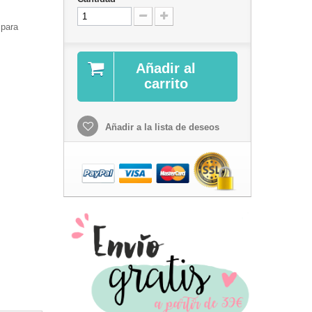
 para
Añadir al
carrito
Añadir a la lista de deseos