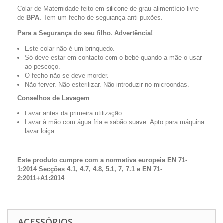
Colar de Maternidade feito em silicone de grau alimentício livre
de
BPA.
Tem um fecho de segurança anti puxões.
Para a Segurança do seu filho. Advertência!
Este colar não é um brinquedo.
Só deve estar em contacto com o bebé quando a mãe o usar
ao pescoço.
O fecho não se deve morder.
Não ferver. Não esterilizar. Não introduzir no microondas.
Conselhos de Lavagem
Lavar antes da primeira utilização.
Lavar à mão com água fria e sabão suave. Apto para máquina
lavar loiça.
Este produto cumpre com a normativa europeia EN 71-
1:2014 Secções 4.1, 4.7, 4.8, 5.1, 7, 7.1 e EN 71-
2:2011+A1:2014
ACESSÓRIOS