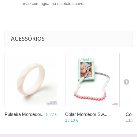
mão com água fria e sabão suave.
ACESSÓRIOS
Pulseira Mordedor...
Colar Mordedor Sw...
Colar
8,22 €
13,18 €
13,18 