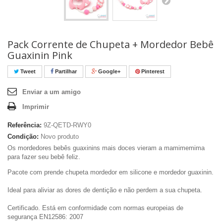
Pack Corrente de Chupeta + Mordedor Bebê
Guaxinin Pink
Tweet
Partilhar
Google+
Pinterest
Enviar a um amigo
Imprimir
Referência:
9Z-QETD-RWY0
Condição:
Novo produto
Os mordedores
bebês
guaxinins mais doces vieram a mamimemima
para fazer seu bebê feliz
.
Pacote com prende chupeta mordedor em silicone e mordedor guaxinin.
Ideal para aliviar as dores de dentição e não perdem a sua chupeta.
Certificado. Está em conformidade com normas europeias de
segurança EN12586: 2007