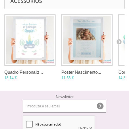
ACESSÓRIOS
Quadro Personaliz...
Poster Nascimento...
Corre
18,14 €
11,53 €
14,83 
Newsletter