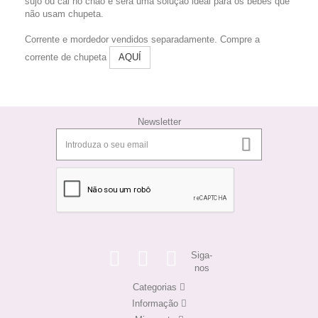
sujo ou cai no chão e será uma solução ideal para os bebês que
não usam chupeta.
Corrente e mordedor vendidos separadamente.
Compre a
corrente de chupeta
AQUÍ
Newsletter
Siga-
nos
Categorias
Informação