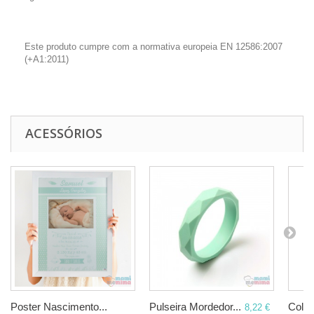
Este produto cumpre com a normativa europeia EN 12586:2007
(+A1:2011)
ACESSÓRIOS
Poster Nascimento...
Pulseira Mordedor...
Colar
8,22 €